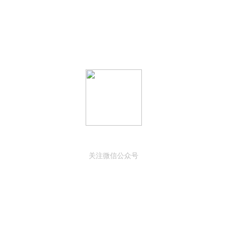
关注微信公众号