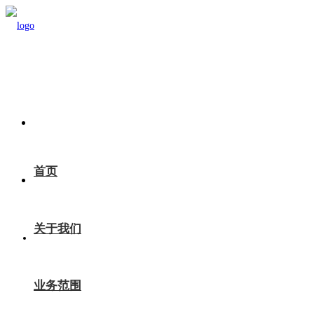
首页
关于我们
业务范围