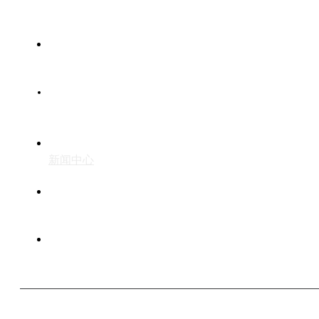
首页
关于我们
业务范围
新闻中心
采购信息
联系我们